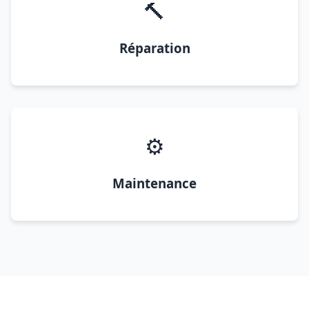
🔨
Réparation
⚙️
Maintenance