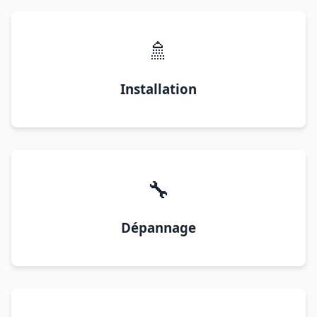
🚿
Installation
🔧
Dépannage