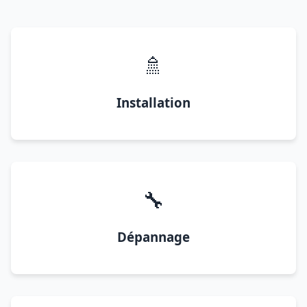
🚿
Installation
🔧
Dépannage