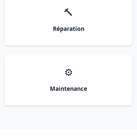
🔨
Réparation
⚙️
Maintenance