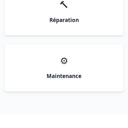
🔨
Réparation
⚙️
Maintenance