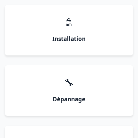
🚿
Installation
🔧
Dépannage