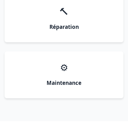
🔨
Réparation
⚙️
Maintenance