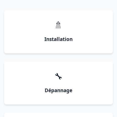
🚿
Installation
🔧
Dépannage