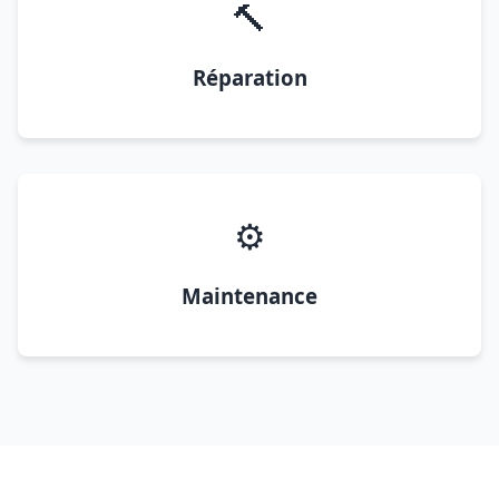
🔨
Réparation
⚙️
Maintenance