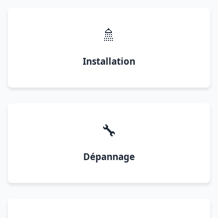
🚿
Installation
🔧
Dépannage