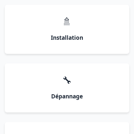
🚿
Installation
🔧
Dépannage