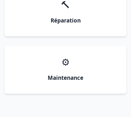
🔨
Réparation
⚙️
Maintenance