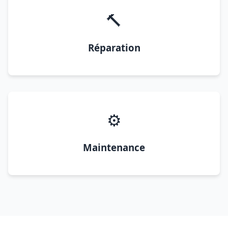
🔨
Réparation
⚙️
Maintenance