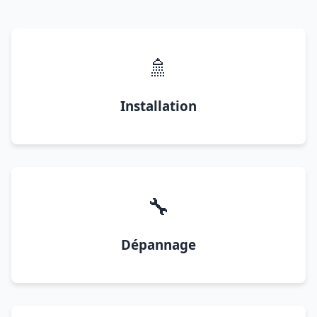
🚿
Installation
🔧
Dépannage