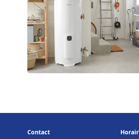
Contact
Horair