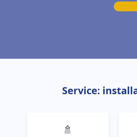
Service: instal
🚿