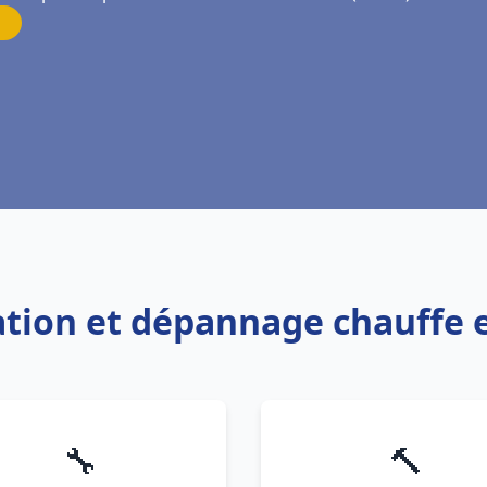
lation et dépannage chauffe 
🔧
🔨