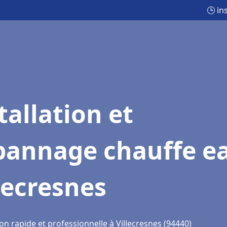
🕒 in
tallation et
pannage chauffe e
lecresnes
on rapide et professionnelle à Villecresnes (94440)