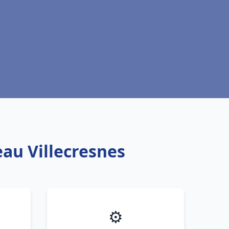
eau Villecresnes
⚙️