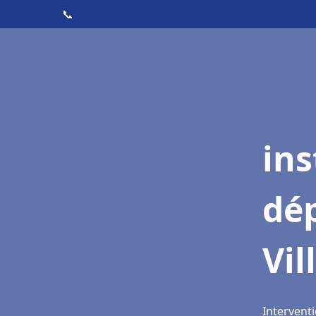
📞
ins
dé
Vil
Interventi