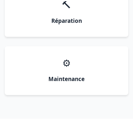
🔨
Réparation
⚙️
Maintenance