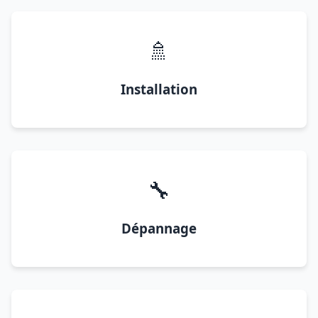
🚿
Installation
🔧
Dépannage