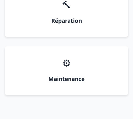
🔨
Réparation
⚙️
Maintenance