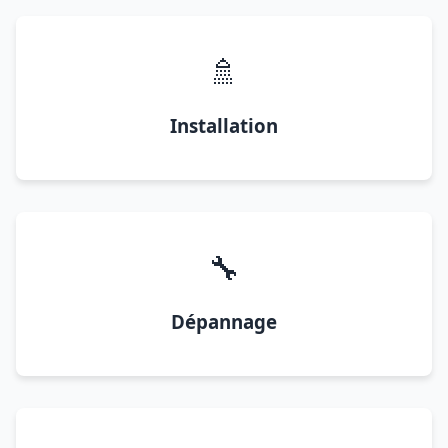
🚿
Installation
🔧
Dépannage