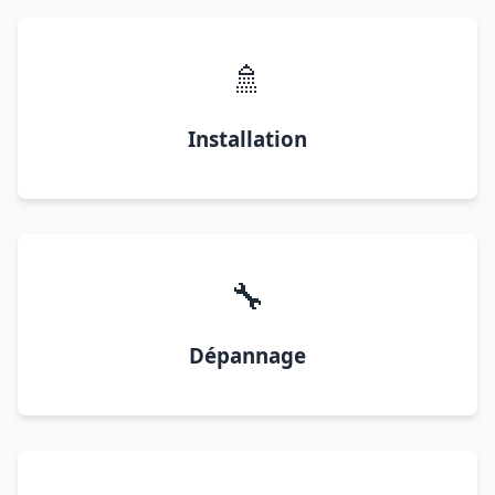
🚿
Installation
🔧
Dépannage