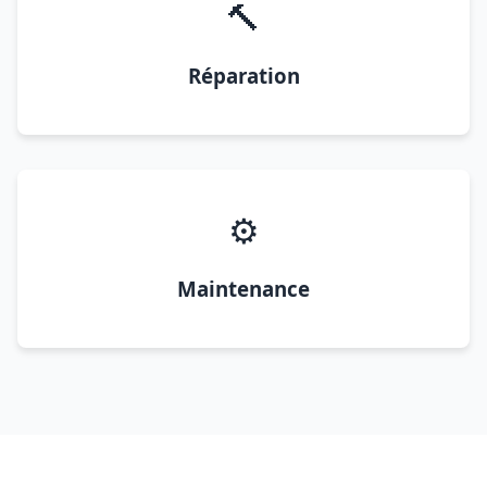
🔨
Réparation
⚙️
Maintenance