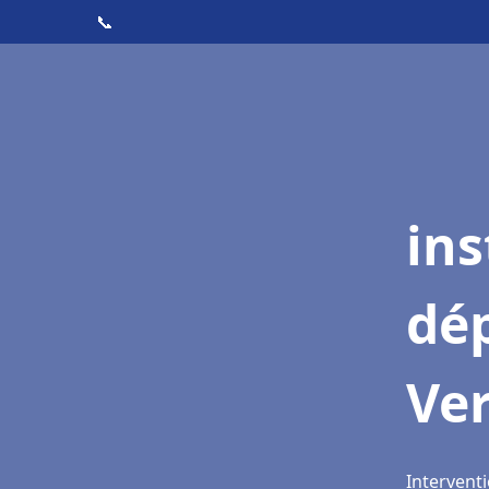
📞
ins
dé
Ver
Interventi