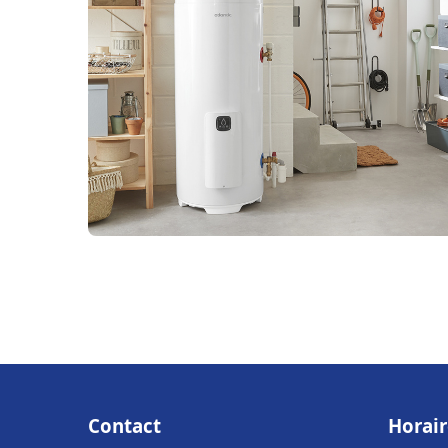
Contact
Horair