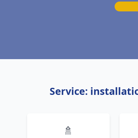
Service: installa
🚿