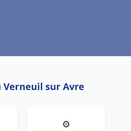
 Verneuil sur Avre
⚙️