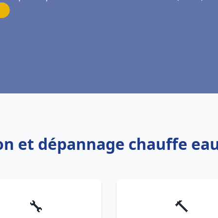
tion et dépannage chauffe eau
🔧
🔨