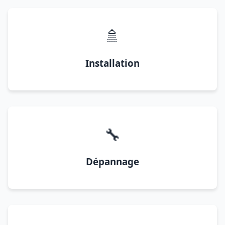
🚿
Installation
🔧
Dépannage