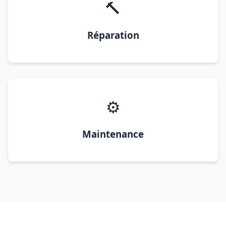
🔨
Réparation
⚙️
Maintenance