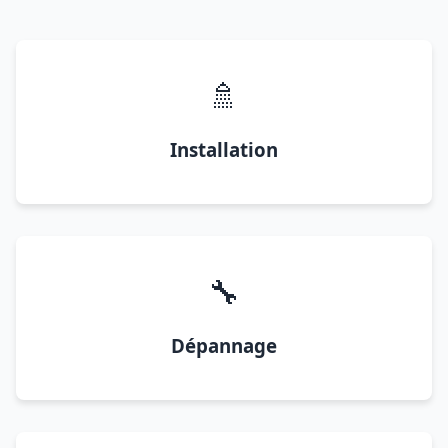
🚿
Installation
🔧
Dépannage