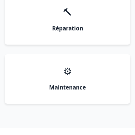
🔨
Réparation
⚙️
Maintenance