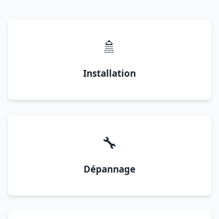
🚿
Installation
🔧
Dépannage