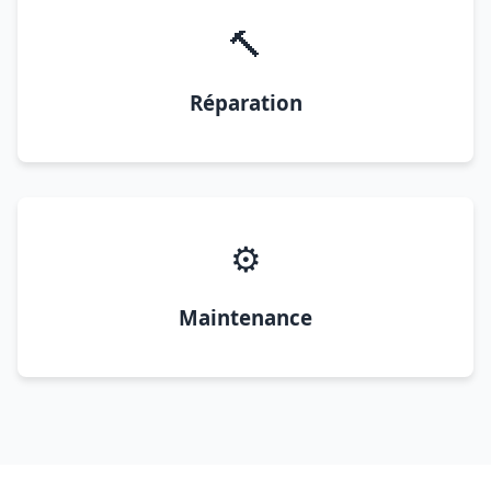
🔨
Réparation
⚙️
Maintenance