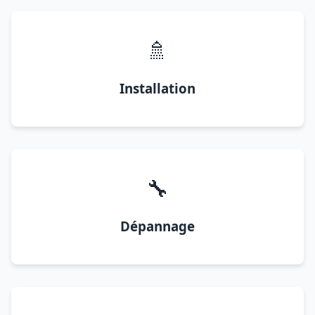
🚿
Installation
🔧
Dépannage