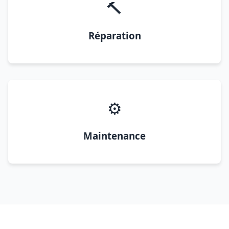
🔨
Réparation
⚙️
Maintenance