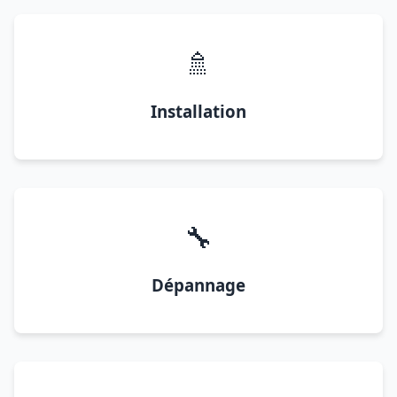
🚿
Installation
🔧
Dépannage