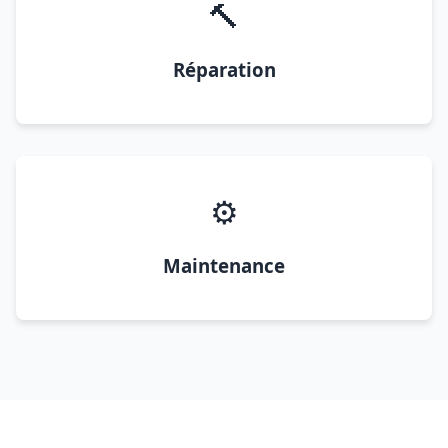
🔨
Réparation
⚙️
Maintenance