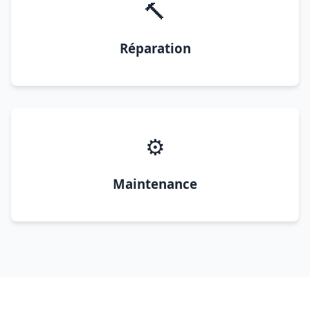
🔨
Réparation
⚙️
Maintenance