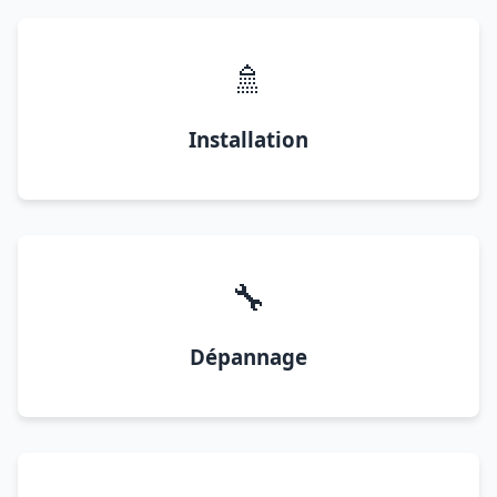
🚿
Installation
🔧
Dépannage