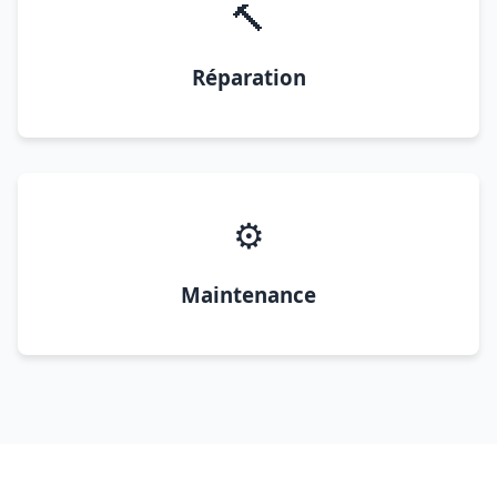
🔨
Réparation
⚙️
Maintenance