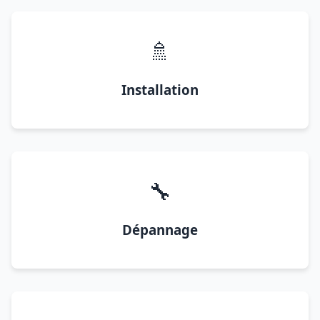
🚿
Installation
🔧
Dépannage