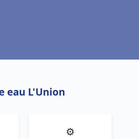
fe eau L'Union
⚙️