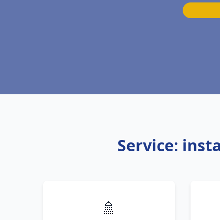
Service: inst
🚿