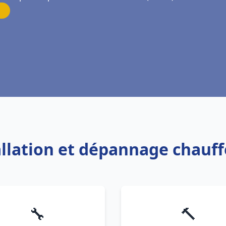
allation et dépannage chauf
🔧
🔨