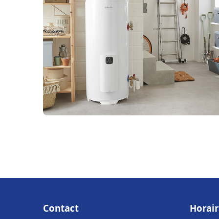
Contact
Horair