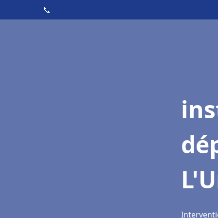
📞
ins
dé
L'
Interventi