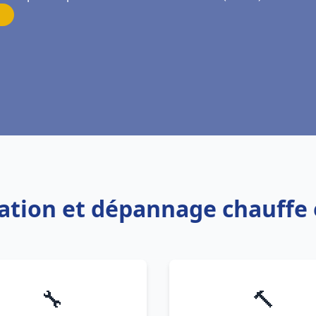
llation et dépannage chauffe
🔧
🔨