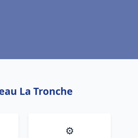
 eau La Tronche
⚙️