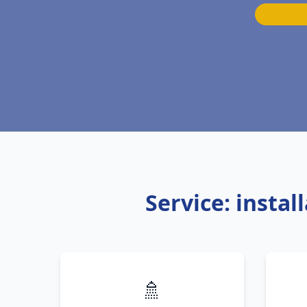
Service: insta
🚿