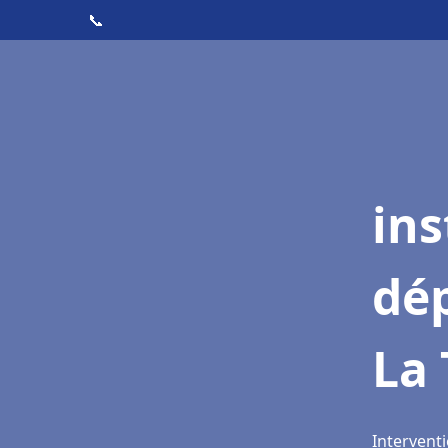
📞
ins
dé
La
Interventi