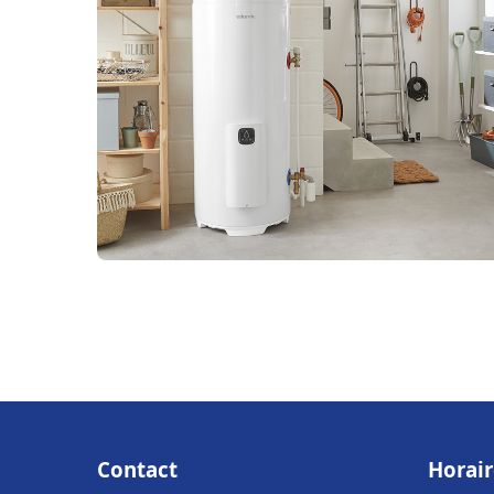
Contact
Horair