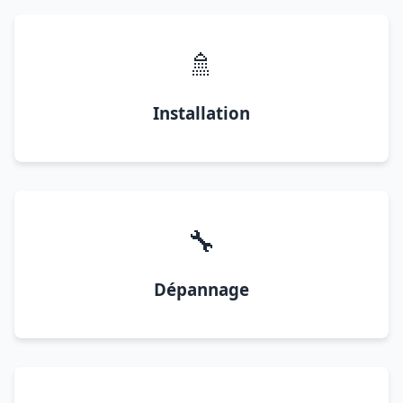
🚿
Installation
🔧
Dépannage