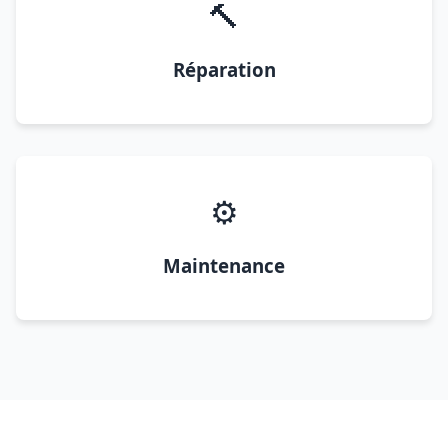
🔨
Réparation
⚙️
Maintenance