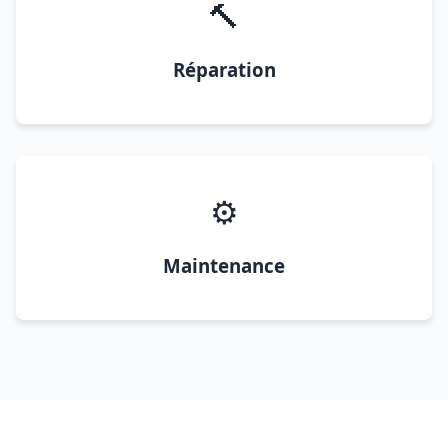
🔨
Réparation
⚙️
Maintenance