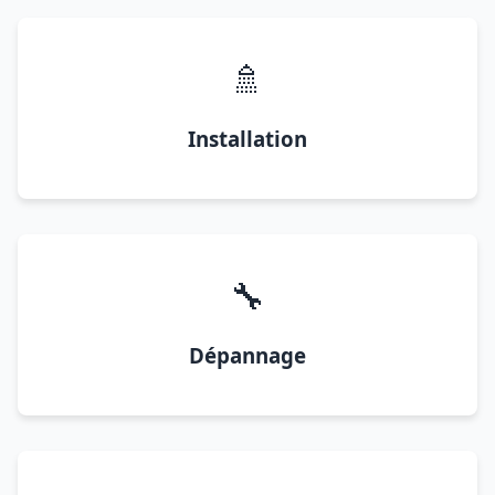
🚿
Installation
🔧
Dépannage