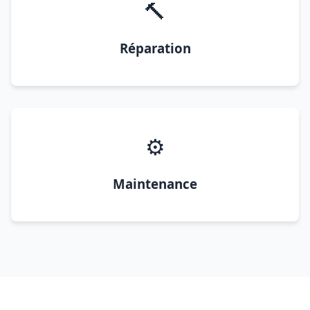
🔨
Réparation
⚙️
Maintenance