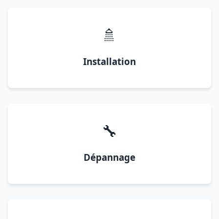
🚿
Installation
🔧
Dépannage