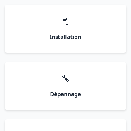
🚿
Installation
🔧
Dépannage