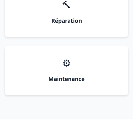
🔨
Réparation
⚙️
Maintenance