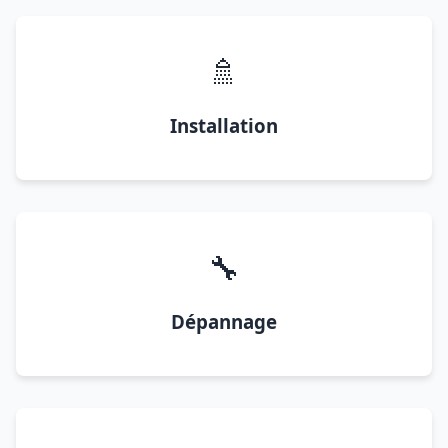
🚿
Installation
🔧
Dépannage