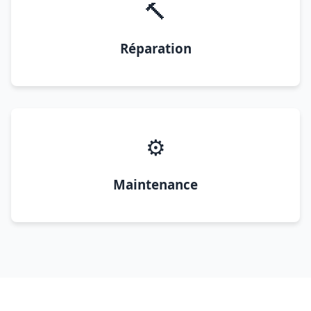
🔨
Réparation
⚙️
Maintenance