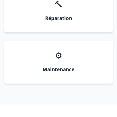
🔨
Réparation
⚙️
Maintenance