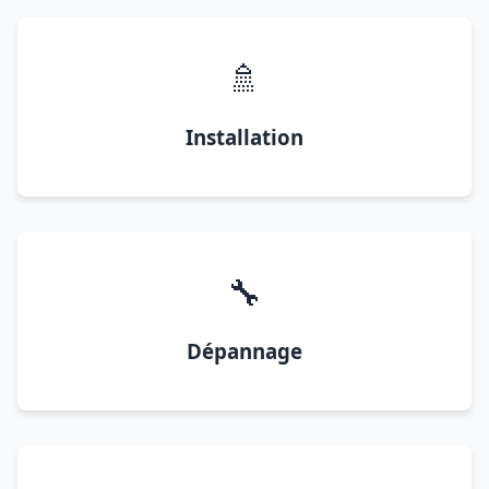
🚿
Installation
🔧
Dépannage