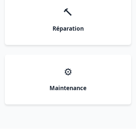
🔨
Réparation
⚙️
Maintenance