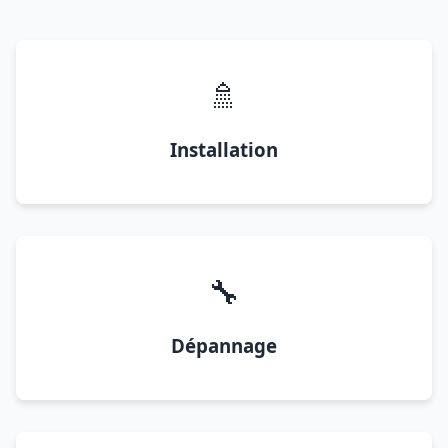
🚿
Installation
🔧
Dépannage