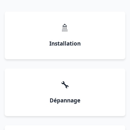
🚿
Installation
🔧
Dépannage