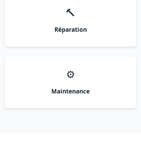
🔨
Réparation
⚙️
Maintenance