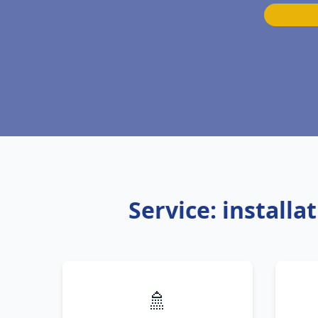
Service: install
🚿