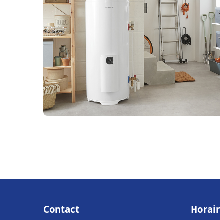
Contact
Horair