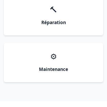
🔨
Réparation
⚙️
Maintenance