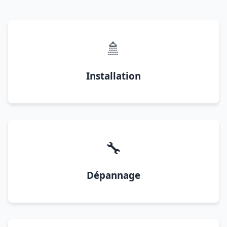
🚿
Installation
🔧
Dépannage