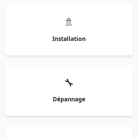
🚿
Installation
🔧
Dépannage