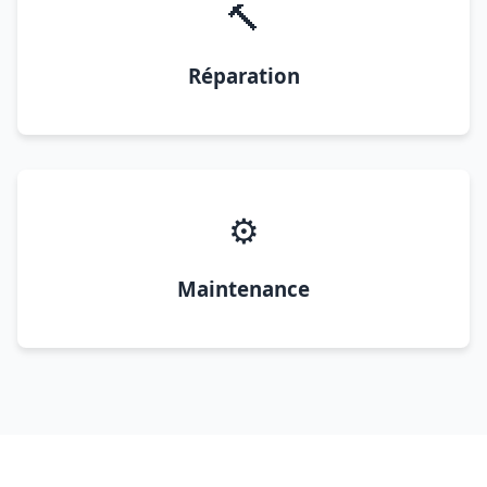
🔨
Réparation
⚙️
Maintenance