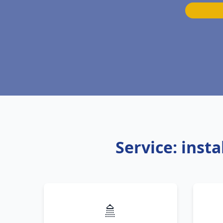
Service: inst
🚿