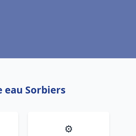
e eau Sorbiers
⚙️