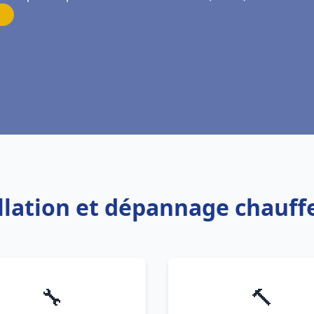
allation et dépannage chauff
🔧
🔨