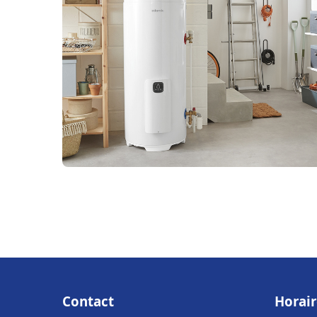
Contact
Horair