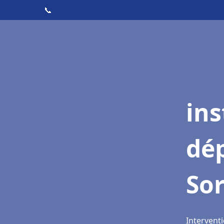
📞
ins
dé
Sor
Interventi