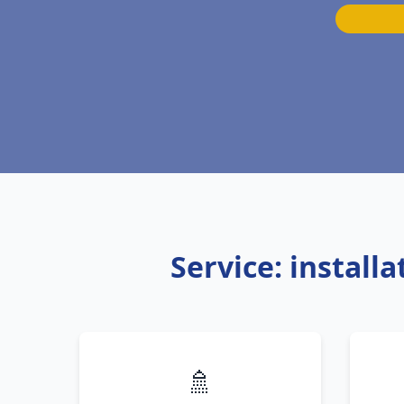
Service: install
🚿