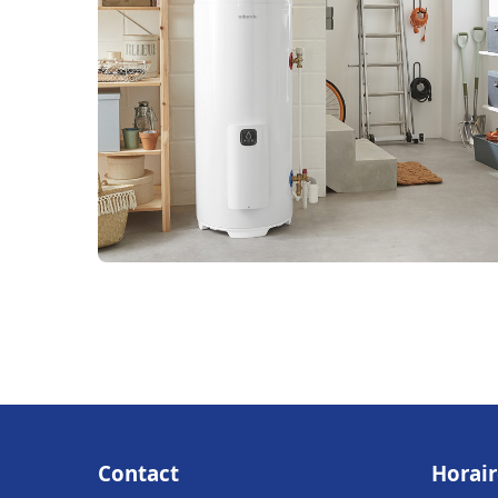
Contact
Horair