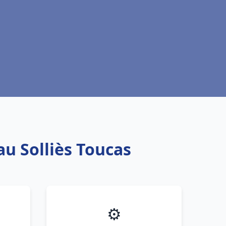
au Solliès Toucas
⚙️