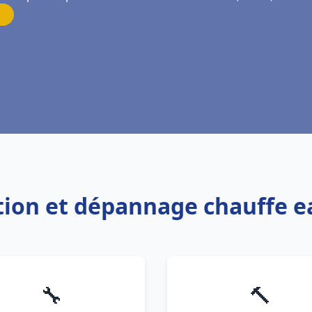
ation et dépannage chauffe e
🔧
🔨