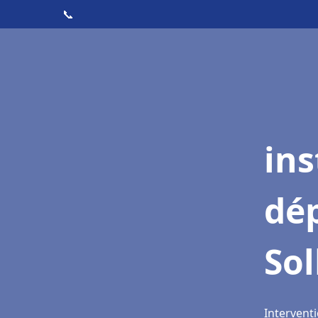
📞
ins
dé
Sol
Interventi