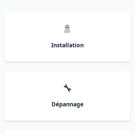
🚿
Installation
🔧
Dépannage