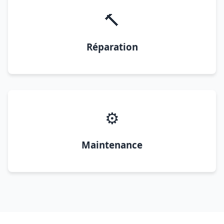
🔨
Réparation
⚙️
Maintenance