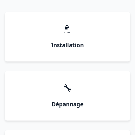
🚿
Installation
🔧
Dépannage