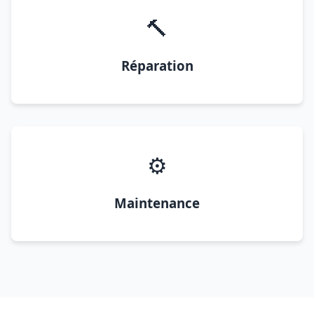
🔨
Réparation
⚙️
Maintenance