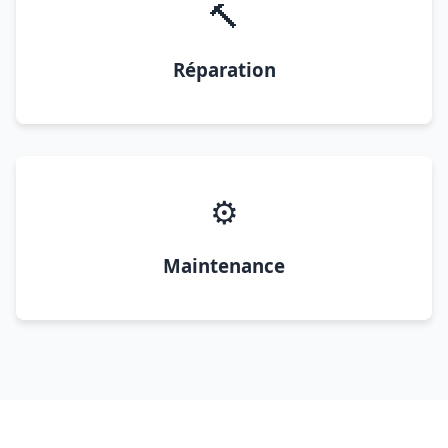
🔨
Réparation
⚙️
Maintenance