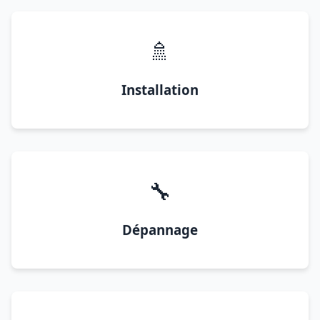
🚿
Installation
🔧
Dépannage