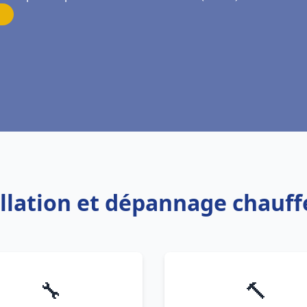
tallation et dépannage chauf
🔧
🔨