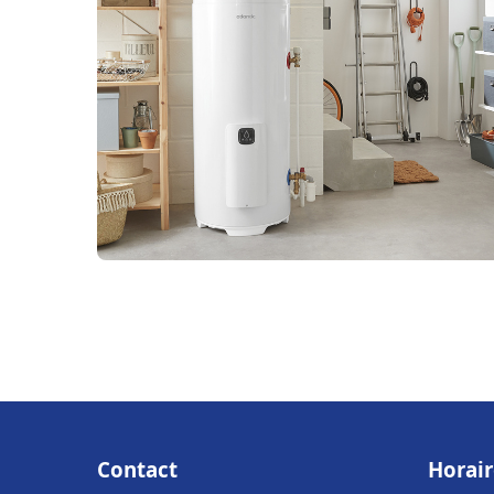
Contact
Horair