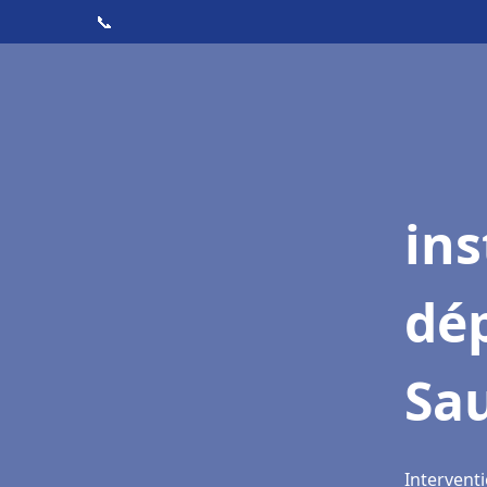
📞
ins
dé
Sa
Intervent