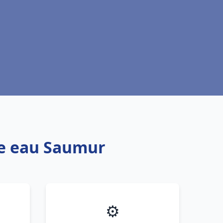
fe eau Saumur
⚙️