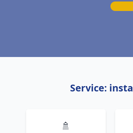
Service: ins
🚿