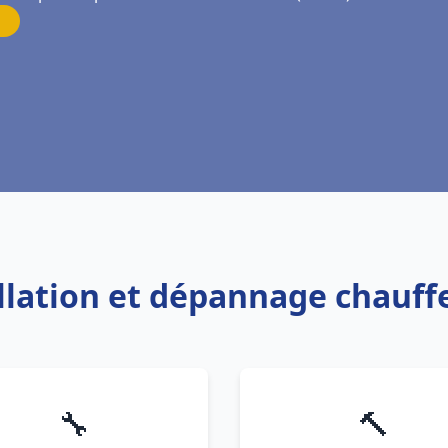
allation et dépannage chauff
🔧
🔨