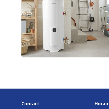
Contact
Horair