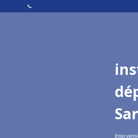
📞
ins
dé
Sar
Interventi