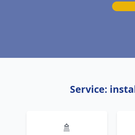
Service: inst
🚿