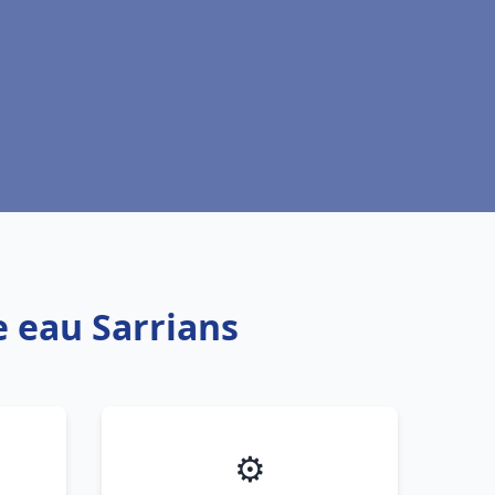
e eau Sarrians
⚙️