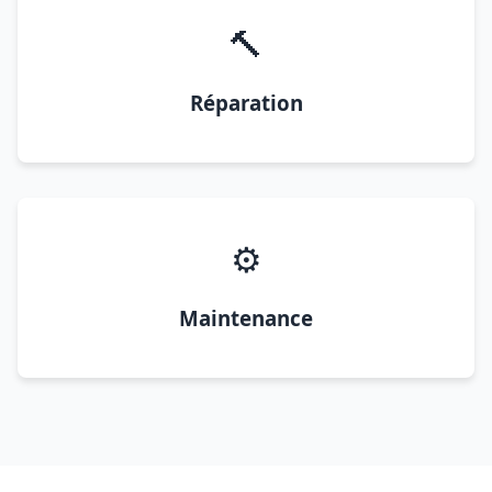
🔨
Réparation
⚙️
Maintenance