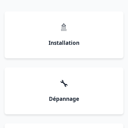
🚿
Installation
🔧
Dépannage