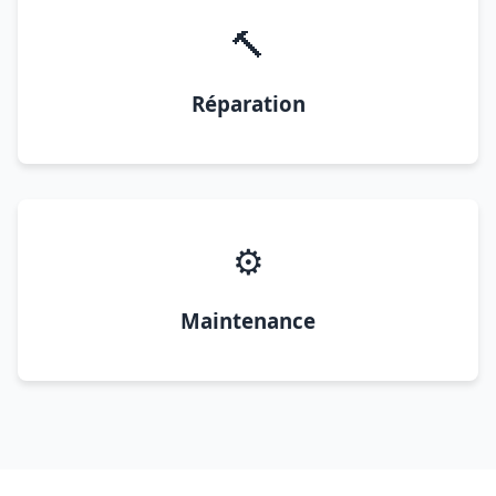
🔨
Réparation
⚙️
Maintenance