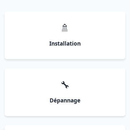
🚿
Installation
🔧
Dépannage