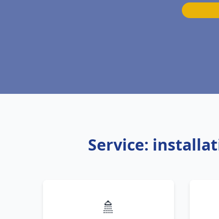
Service: install
🚿