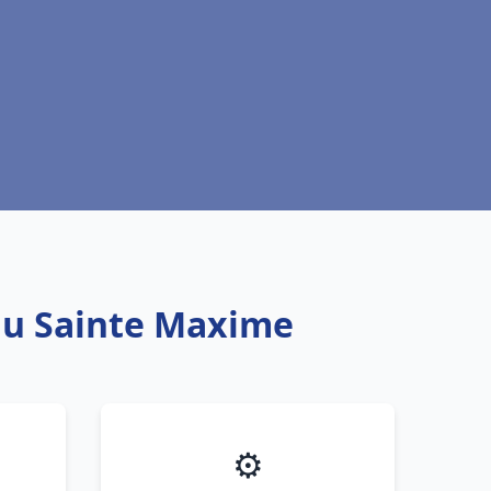
eau Sainte Maxime
⚙️