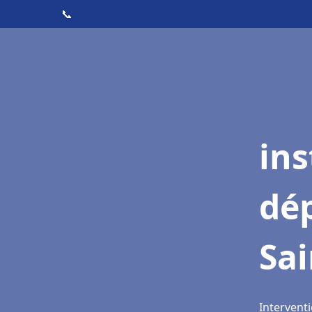
📞
ins
dé
Sa
Intervent