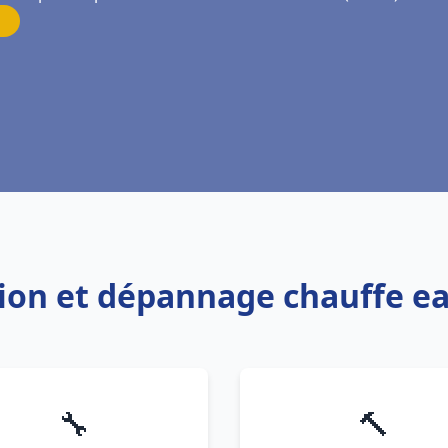
ation et dépannage chauffe 
🔧
🔨