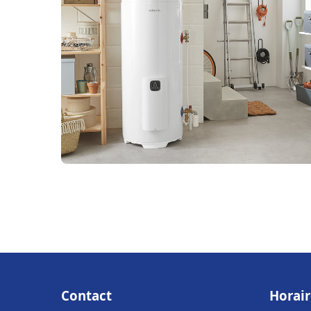
Contact
Horair