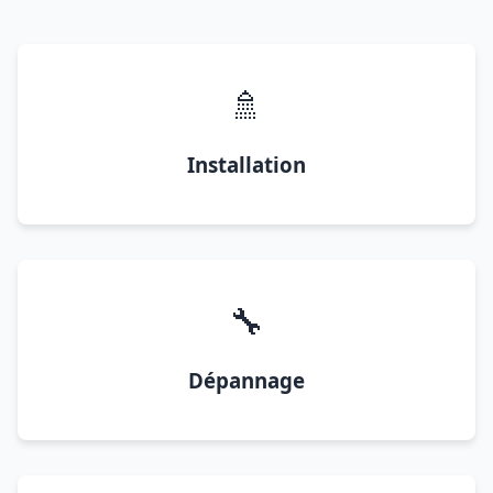
🚿
Installation
🔧
Dépannage