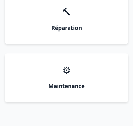
🔨
Réparation
⚙️
Maintenance