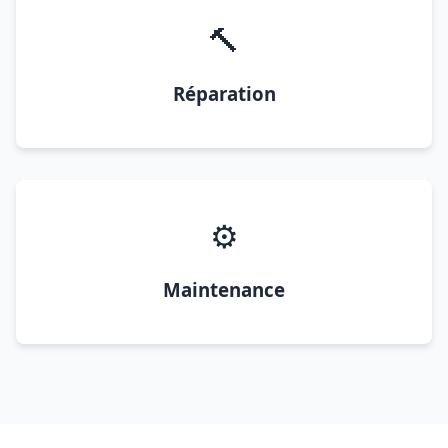
🔨
Réparation
⚙️
Maintenance