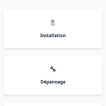
🚿
Installation
🔧
Dépannage