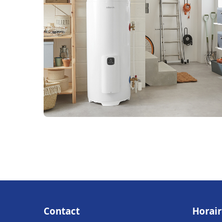
Contact
Horair