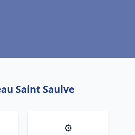
eau Saint Saulve
⚙️