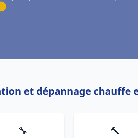
lation et dépannage chauffe 
🔧
🔨