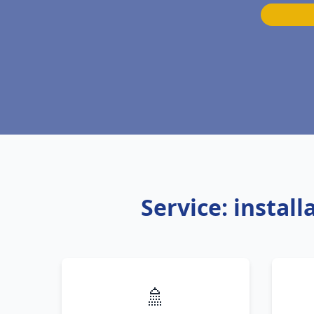
Service: instal
🚿