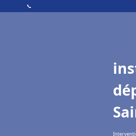
📞
ins
dé
Sai
Interventi