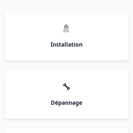
🚿
Installation
🔧
Dépannage