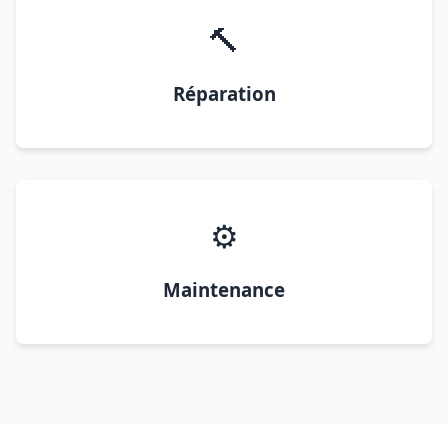
🔨
Réparation
⚙️
Maintenance