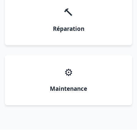
🔨
Réparation
⚙️
Maintenance