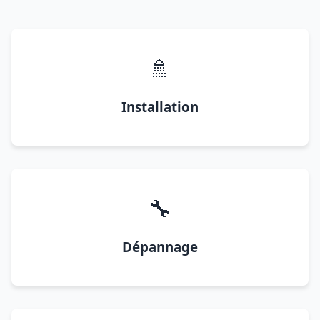
🚿
Installation
🔧
Dépannage