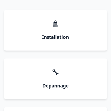
🚿
Installation
🔧
Dépannage