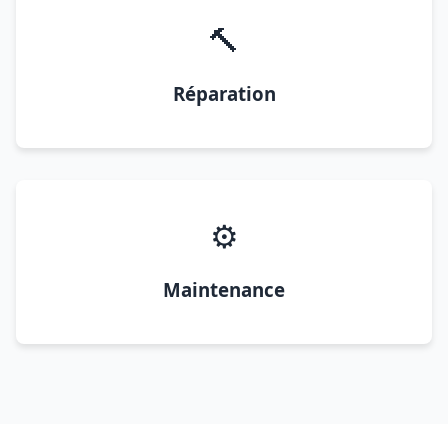
🔨
Réparation
⚙️
Maintenance