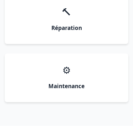
🔨
Réparation
⚙️
Maintenance