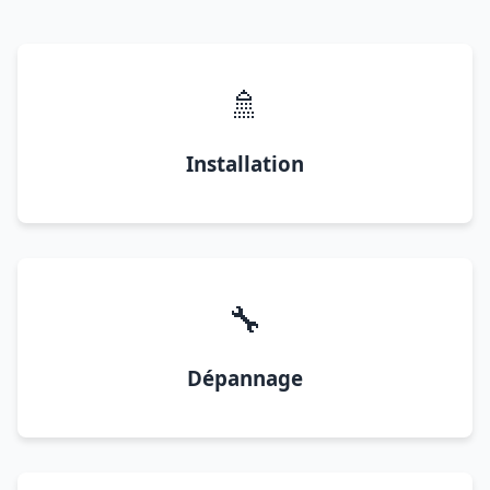
🚿
Installation
🔧
Dépannage