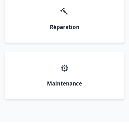
🔨
Réparation
⚙️
Maintenance