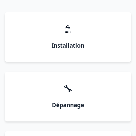
🚿
Installation
🔧
Dépannage